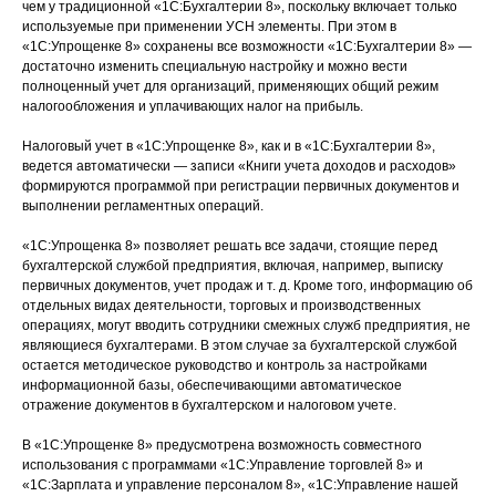
чем у традиционной «1С:Бухгалтерии 8», поскольку включает только
используемые при применении УСН элементы. При этом в
«1С:Упрощенке 8» сохранены все возможности «1С:Бухгалтерии 8» —
достаточно изменить специальную настройку и можно вести
полноценный учет для организаций, применяющих общий режим
налогообложения и уплачивающих налог на прибыль.
Налоговый учет в «1С:Упрощенке 8», как и в «1С:Бухгалтерии 8»,
ведется автоматически — записи «Книги учета доходов и расходов»
формируются программой при регистрации первичных документов и
выполнении регламентных операций.
«1С:Упрощенка 8» позволяет решать все задачи, стоящие перед
бухгалтерской службой предприятия, включая, например, выписку
первичных документов, учет продаж и т. д. Кроме того, информацию об
отдельных видах деятельности, торговых и производственных
операциях, могут вводить сотрудники смежных служб предприятия, не
являющиеся бухгалтерами. В этом случае за бухгалтерской службой
остается методическое руководство и контроль за настройками
информационной базы, обеспечивающими автоматическое
отражение документов в бухгалтерском и налоговом учете.
В «1С:Упрощенке 8» предусмотрена возможность совместного
использования с программами «1С:Управление торговлей 8» и
«1С:Зарплата и управление персоналом 8», «1С:Управление нашей