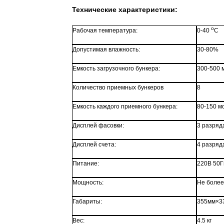
Технические характеристики:
о
Рабочая температура:
0-40
С
Допустимая влажность:
30-80%
Емкость загрузочного бункера:
300-500 
Количество приемных бункеров
8
Емкость каждого приемного бункера:
80-150 м
Дисплей фасовки:
3 разряд
Дисплей счета:
4 разряд
Питание:
220В 50Г
Мощность:
Не более
Габариты:
355мм×3
Вес:
4.5 кг