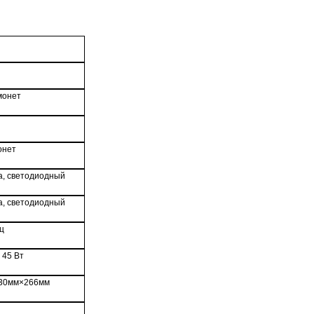
монет
онет
а, светодиодный
а, светодиодный
ц
 45 Вт
30мм×266мм