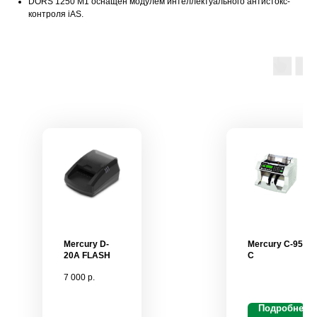
DORS 1250 M1 оснащен модулем интеллектуального антистокс-
контроля iAS.
Mercury D-
Mercury C-95
20A FLASH
C
7 000
р.
Подробнее