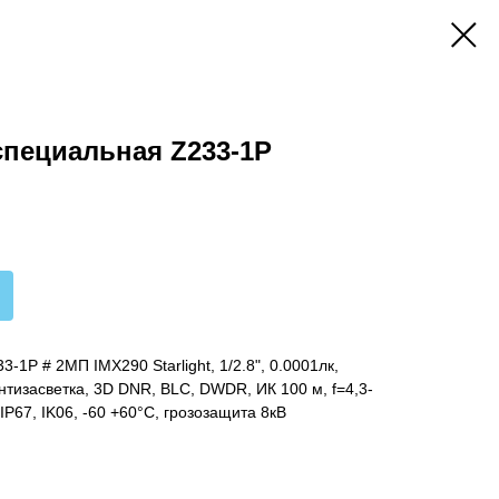
специальная Z233-1P
1P # 2МП IMX290 Starlight, 1/2.8", 0.0001лк,
нтизасветка, 3D DNR, BLC, DWDR, ИК 100 м, f=4,3-
P67, IK06, -60 +60°С, грозозащита 8кВ