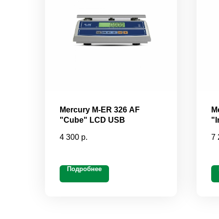
Mercury M-ER 326 AF
M
"Cube" LCD USB
"I
4 300
р.
7 
Подробнее