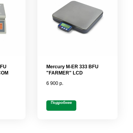
AFU
Mercury M-ER 333 BFU
-COM
"FARMER" LCD
6 900
р.
Подробнее