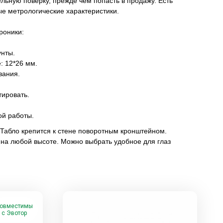
льную поверку, прежде чем попасть в продажу. Есть
ые метрологические характеристики.
роники:
унты.
: 12*26 мм.
вания.
тировать.
й работы.
Табло крепится к стене поворотным кронштейном.
 на любой высоте. Можно выбрать удобное для глаз
овместимы
с Эвотор