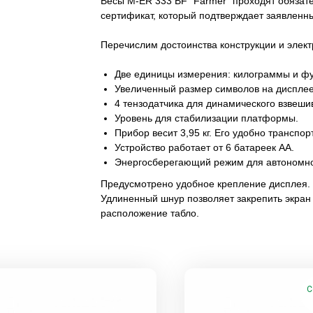
Весы M-ER 333 BF "Farmer" проходят обязате
сертификат, который подтверждает заявленн
Перечислим достоинства конструкции и элект
Две единицы измерения: килограммы и ф
Увеличенный размер символов на дисплее
4 тензодатчика для динамического взвеши
Уровень для стабилизации платформы.
Прибор весит 3,95 кг. Его удобно транспор
Устройство работает от 6 батареек АА.
Энергосберегающий режим для автономно
Предусмотрено удобное крепление дисплея. 
Удлиненный шнур позволяет закрепить экран
расположение табло.
С