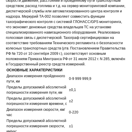
скорости движения, расстоянии и пройденному пути транспортным
средством, расход топлива и т.д. на сервер мониторинговой компании,
диспетчерской службы или автоматизированного центра контроля и
надзора. Меркурий ТА-002 позволяет совместить функции
тахографического контроля с системой ГЛОНАСС/GPS мониторинга,
что экономит денежные средства владельцев ТС на установке
специализированного навигационного оборудования. Реализована
голосовая связь с диспетчерской. Тахограф сертифицирован на
соответствие требованиям Технического регламента о безопасности
колесных транспортных средств (утв. Постановлением Правительства
РФ № 720 от 10 сентября 2009 г.), соответствует основным
положениям Приказа Минтранса РФ от 31 июля 2012 г. N 285, включён
в Государственный реестр средств измерений.
ОСНОВНЫЕ ХАРАКТЕРИСТИКИ
Диапазон измерения пройденного
0-9 999 999,9
пути, км
Пределы допускаемой абсолютной
±0,1
погрешности измерения пути, км
Пределы допускаемой абсолютной
±2
погрешности измерения времени, с
Диапазон измерения скорости, км/
0-220
час
Пределы допускаемой абсолютной
погрешности измерения скорости,
±1
км/час