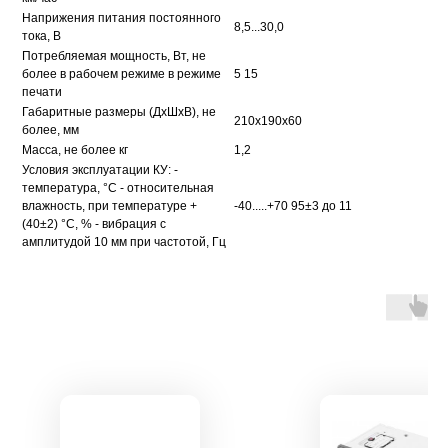
Наприжения питания постоянного
8,5...30,0
тока, В
Потребляемая мощность, Вт, не
более в рабочем режиме в режиме
5 15
печати
Габаритные размеры (ДхШхВ), не
210х190х60
более, мм
Масса, не более кг
1,2
Условия эксплуатации КУ: -
температура, °С - относительная
влажность, при температуре +
-40.....+70 95±3 до 11
(40±2) °С, % - вибрация с
амплитудой 10 мм при частотой, Гц